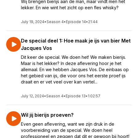
Wij brengen bierijs aan de man, maar vindt men het
lekker. En wie wint het zicht op een fles whisky?
July 19, 2024
•
Season 4
•
Episode 14
•
21:44
De special deel 1: Hoe maak je ijs van bier Met
Jacques Vos
Dit keer de special. We doen het! We maken bierijs.
Maar is het lekker? In deze aflevering hoor je het
allemaal. En we hebben Jacques Vos. De einbaas op
het gebied van ijs, die voor ons het eerste proef ijs
draait en er vet veel over kan vertel...
July 12, 2024
•
Season 4
•
Episode 13
•
1:02:57
Wil jij bierijs proeven?
Even geen aflevering, want we zijn druk in de
voorbereiding van de special. We doen heel
professioneel en zeggen dat dit er gewoon bij hoort!