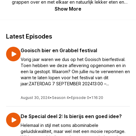
grappen over en met elkaar en natuurlijk lekker eten en
drinken. Moeilijk kijken bij lekkere bieren is de
Show More
spreekwoordelijke rode draad in onze avonturen.
Latest Episodes
Gooisch bier en Grabbel festival
Vorig jaar waren we dus op het Gooisch bierfestival.
Toen hebben we deze aflevering opgenomen en in
een la gestopt. Waarom? Om jullie nu te verwennen en
warm te laten lopen voor het festival van dit
jaar:ZATERDAG 7 SEPTEMBER 202413:00 –...
August 30, 2024
•
Season 4
•
Episode 0
•
1:16:20
De Special deel 2: Is bierijs een goed idee?
Helemaal in stijl met soms abominabele
geluidskwaliteit, maar wel met een mooie reportage.