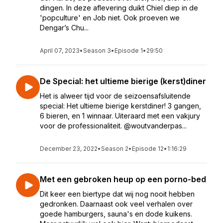
dingen. In deze aflevering duikt Chiel diep in de
'popculture' en Job niet. Ook proeven we
Dengar’s Chu...
April 07, 2023
•
Season 3
•
Episode 1
•
29:50
De Special: het ultieme bierige (kerst)diner
Het is alweer tijd voor de seizoensafsluitende
special: Het ultieme bierige kerstdiner! 3 gangen,
6 bieren, en 1 winnaar. Uiteraard met een vakjury
voor de professionaliteit. @woutvanderpas...
December 23, 2022
•
Season 2
•
Episode 12
•
1:16:29
Met een gebroken heup op een porno-bed
Dit keer een biertype dat wij nog nooit hebben
gedronken. Daarnaast ook veel verhalen over
goede hamburgers, sauna's en dode kuikens.