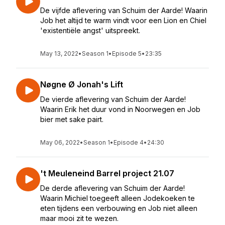
De vijfde aflevering van Schuim der Aarde! Waarin
Job het altijd te warm vindt voor een Lion en Chiel
'existentiële angst' uitspreekt.
May 13, 2022
•
Season 1
•
Episode 5
•
23:35
Nøgne Ø Jonah's Lift
De vierde aflevering van Schuim der Aarde!
Waarin Erik het duur vond in Noorwegen en Job
bier met sake pairt.
May 06, 2022
•
Season 1
•
Episode 4
•
24:30
't Meuleneind Barrel project 21.07
De derde aflevering van Schuim der Aarde!
Waarin Michiel toegeeft alleen Jodekoeken te
eten tijdens een verbouwing en Job niet alleen
maar mooi zit te wezen.