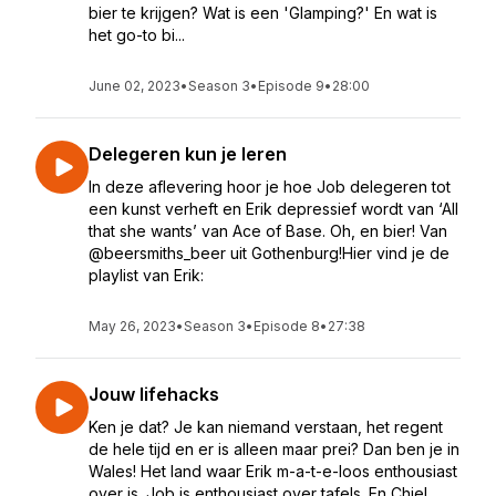
bier te krijgen? Wat is een 'Glamping?' En wat is
het go-to bi...
June 02, 2023
•
Season 3
•
Episode 9
•
28:00
Delegeren kun je leren
In deze aflevering hoor je hoe Job delegeren tot
een kunst verheft en Erik depressief wordt van ‘All
that she wants’ van Ace of Base. Oh, en bier! Van
@beersmiths_beer uit Gothenburg!Hier vind je de
playlist van Erik:
May 26, 2023
•
Season 3
•
Episode 8
•
27:38
Jouw lifehacks
Ken je dat? Je kan niemand verstaan, het regent
de hele tijd en er is alleen maar prei? Dan ben je in
Wales! Het land waar Erik m-a-t-e-loos enthousiast
over is. Job is enthousiast over tafels. En Chiel