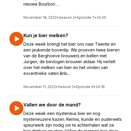
nieuwe Bourbon ...
November 18, 2022
•
Season 2
•
Episode 7
•
24:20
Kun je bier melken?
Deze week brengt het bier ons naar Twente en
een jeukende bovenlip. We proeven twee bieren
van de Berghoeve brouwerij en bellen met
Jurgen, de bevlogen brouwer aldaar. Hij vertelt
over het melken van bier en het vinden van
excentrieke vaten.&nb...
November 11, 2022
•
Season 2
•
Episode 6
•
24:18
Vallen we door de mand?
Deze week een mysterieus bier en nog
mysterieuzere kazen. Kennis, kunde en ouderwets
speurwerk zijn nodig om te achterhalen wat ze
hier drinken en eten. Vallen de mannen hier door