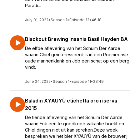
Paradi...
July 01, 2022
•
Season 1
•
Episode 12
•
46:18
Blackout Brewing Insania Basil Hayden BA
De elfde aflevering van het Schuim Der Aarde
waarin Chiel geïnteresseerd is in een Roemeense
oude mannenklank en Job een schat op een berg
vindt.
June 24, 2022
•
Season 1
•
Episode 11
•
23:49
Baladin XYAUYÙ etichetta oro riserva
2015
De tiende aflevering van het Schuim Der Aarde
waarin Erik een te goedkope vakantie boekt en
Chiel dingen niet uit kan spreken.Deze week
bespreken we het bier XYAUYÙ van de brouwerij