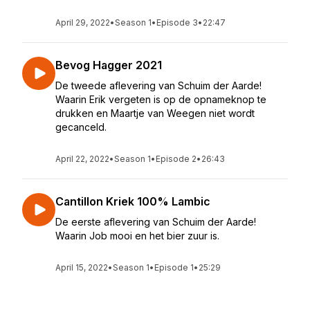
April 29, 2022
•
Season 1
•
Episode 3
•
22:47
Bevog Hagger 2021
De tweede aflevering van Schuim der Aarde!
Waarin Erik vergeten is op de opnameknop te
drukken en Maartje van Weegen niet wordt
gecanceld.
April 22, 2022
•
Season 1
•
Episode 2
•
26:43
Cantillon Kriek 100% Lambic
De eerste aflevering van Schuim der Aarde!
Waarin Job mooi en het bier zuur is.
April 15, 2022
•
Season 1
•
Episode 1
•
25:29