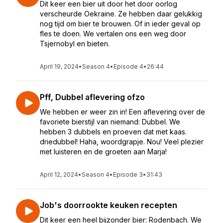
Dit keer een bier uit door het door oorlog
verscheurde Oekraine. Ze hebben daar gelukkig
nog tijd om bier te brouwen. Of in ieder geval op
fles te doen. We vertalen ons een weg door
Tsjernobyl en bieten.
April 19, 2024
•
Season 4
•
Episode 4
•
26:44
Pff, Dubbel aflevering ofzo
We hebben er weer zin in! Een aflevering over de
favoriete bierstijl van niemand: Dubbel. We
hebben 3 dubbels en proeven dat met kaas.
driedubbel! Haha, woordgrapje. Nou! Veel plezier
met luisteren en de groeten aan Marja!
April 12, 2024
•
Season 4
•
Episode 3
•
31:43
Job's doorrookte keuken recepten
Dit keer een heel bijzonder bier: Rodenbach. We