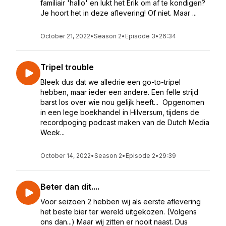
familiair 'hallo' en lukt het Erik om af te kondigen?
Je hoort het in deze aflevering! Of niet. Maar ...
October 21, 2022
•
Season 2
•
Episode 3
•
26:34
Tripel trouble
Bleek dus dat we alledrie een go-to-tripel
hebben, maar ieder een andere. Een felle strijd
barst los over wie nou gelijk heeft... Opgenomen
in een lege boekhandel in Hilversum, tijdens de
recordpoging podcast maken van de Dutch Media
Week...
October 14, 2022
•
Season 2
•
Episode 2
•
29:39
Beter dan dit....
Voor seizoen 2 hebben wij als eerste aflevering
het beste bier ter wereld uitgekozen. (Volgens
ons dan...) Maar wij zitten er nooit naast. Dus