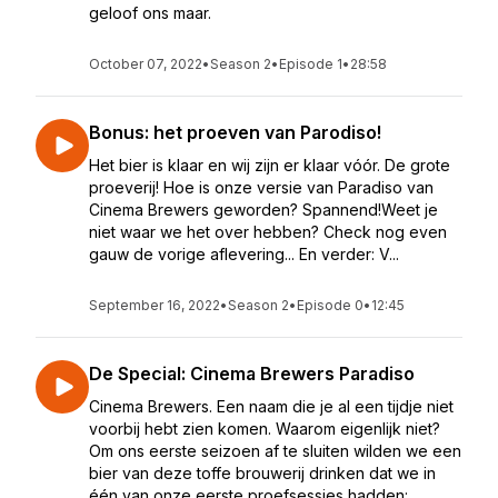
geloof ons maar.
October 07, 2022
•
Season 2
•
Episode 1
•
28:58
Bonus: het proeven van Parodiso!
Het bier is klaar en wij zijn er klaar vóór. De grote
proeverij! Hoe is onze versie van Paradiso van
Cinema Brewers geworden? Spannend!Weet je
niet waar we het over hebben? Check nog even
gauw de vorige aflevering... En verder: V...
September 16, 2022
•
Season 2
•
Episode 0
•
12:45
De Special: Cinema Brewers Paradiso
Cinema Brewers. Een naam die je al een tijdje niet
voorbij hebt zien komen. Waarom eigenlijk niet?
Om ons eerste seizoen af te sluiten wilden we een
bier van deze toffe brouwerij drinken dat we in
één van onze eerste proefsessies hadden: