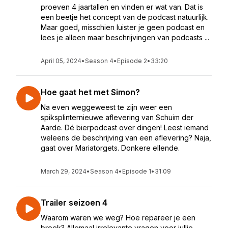
proeven 4 jaartallen en vinden er wat van. Dat is
een beetje het concept van de podcast natuurlijk.
Maar goed, misschien luister je geen podcast en
lees je alleen maar beschrijvingen van podcasts ...
April 05, 2024
•
Season 4
•
Episode 2
•
33:20
Hoe gaat het met Simon?
Na even weggeweest te zijn weer een
spiksplinternieuwe aflevering van Schuim der
Aarde. Dé bierpodcast over dingen! Leest iemand
weleens de beschrijving van een aflevering? Naja,
gaat over Mariatorgets. Donkere ellende.
March 29, 2024
•
Season 4
•
Episode 1
•
31:09
Trailer seizoen 4
Waarom waren we weg? Hoe repareer je een
broek? Allemaal irrelevante vragen voor jullie