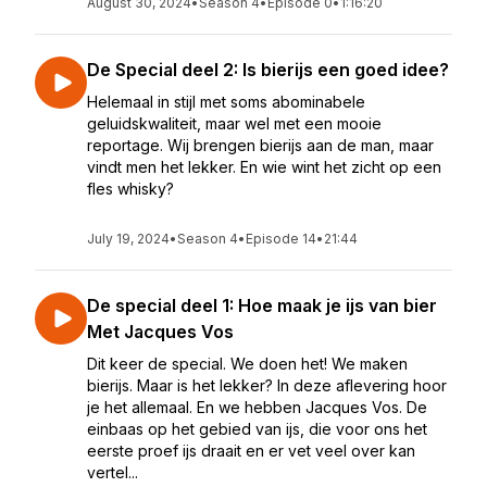
August 30, 2024
•
Season 4
•
Episode 0
•
1:16:20
De Special deel 2: Is bierijs een goed idee?
Helemaal in stijl met soms abominabele
geluidskwaliteit, maar wel met een mooie
reportage. Wij brengen bierijs aan de man, maar
vindt men het lekker. En wie wint het zicht op een
fles whisky?
July 19, 2024
•
Season 4
•
Episode 14
•
21:44
De special deel 1: Hoe maak je ijs van bier
Met Jacques Vos
Dit keer de special. We doen het! We maken
bierijs. Maar is het lekker? In deze aflevering hoor
je het allemaal. En we hebben Jacques Vos. De
einbaas op het gebied van ijs, die voor ons het
eerste proef ijs draait en er vet veel over kan
vertel...