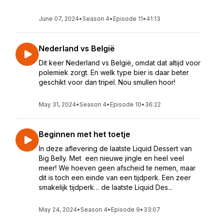
June 07, 2024
•
Season 4
•
Episode 11
•
41:13
Nederland vs België
Dit keer Nederland vs België, omdat dat altijd voor
polemiek zorgt. En welk type bier is daar beter
geschikt voor dan tripel. Nou smullen hoor!
May 31, 2024
•
Season 4
•
Episode 10
•
36:22
Beginnen met het toetje
In deze aflevering de laatste Liquid Dessert van
Big Belly. Met een nieuwe jingle en heel veel
meer! We hoeven geen afscheid te nemen, maar
dit is toch een einde van een tijdperk. Een zeer
smakelijk tijdperk… de laatste Liquid Des...
May 24, 2024
•
Season 4
•
Episode 9
•
33:07