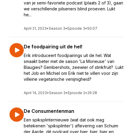
van je semi-favoriete podcast (plaats 2 of 3), gaan
we verschillende pilseners blind proeven. Lukt
he...
April 21, 2023
•
Season 3
•
Episode 3
•
50:07
De foodpairing uit de hel!
Erik introduceert foodpairings uit de hel. Wat
smaakt beter met de saison 'La Moneuse' van
Blaugies? Gembershots, zeewier of stinkfruit? Lukt
het Job en Michiel om Erik niet te villen voor zijn
villeine vegetarische venijnigheid?
April 14, 2023
•
Season 3
•
Episode 2
•
26:28
De Consumentenman
Een spiksplinternieuwe (wat dat ook mag
betekenen 'spiksplinter') aflevering van Schuim
der Aarde, dé podcast over bier, bier, bier en