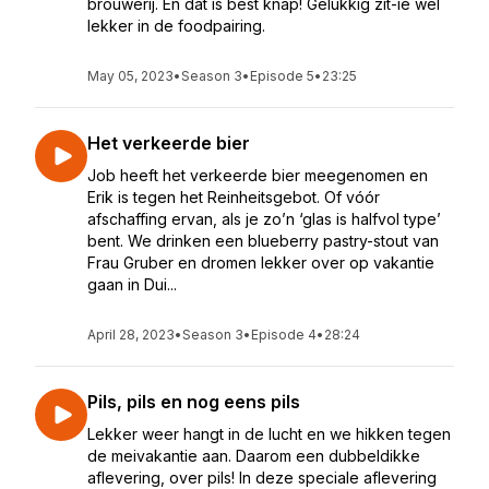
brouwerij. En dat is best knap! Gelukkig zit-ie wél
lekker in de foodpairing.
May 05, 2023
•
Season 3
•
Episode 5
•
23:25
Het verkeerde bier
Job heeft het verkeerde bier meegenomen en
Erik is tegen het Reinheitsgebot. Of vóór
afschaffing ervan, als je zo’n ‘glas is halfvol type’
bent. We drinken een blueberry pastry-stout van
Frau Gruber en dromen lekker over op vakantie
gaan in Dui...
April 28, 2023
•
Season 3
•
Episode 4
•
28:24
Pils, pils en nog eens pils
Lekker weer hangt in de lucht en we hikken tegen
de meivakantie aan. Daarom een dubbeldikke
aflevering, over pils! In deze speciale aflevering