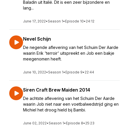
Baladin uit Italië. Dit is een zeer bijzondere en
lang...
June 17, 2022
•
Season 1
•
Episode 10
•
24:12
Nevel Schijn
De negende aflevering van het Schuim Der Aarde
waarin Erik 'terroir' uitspreekt en Job een bakje
meegenomen heeft.
June 10, 2022
•
Season 1
•
Episode 9
•
22:44
Siren Craft Brew Maiden 2014
De achtste aflevering van het Schuim Der Aarde
waarin Job niet naar een voetbalwedstrijd ging en
Michiel het droog hield bij Bambi.
June 02, 2022
•
Season 1
•
Episode 8
•
25:23