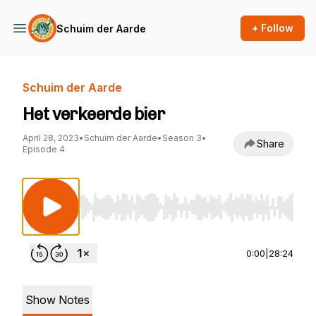
+ Follow
Schuim der Aarde
Schuim der Aarde
Het verkeerde bier
April 28, 2023
•
Schuim der Aarde
•
Season 3
•
Share
Episode 4
Use Left/Right to seek, Home/End to jump to st
0:00
|
28:24
Show Notes